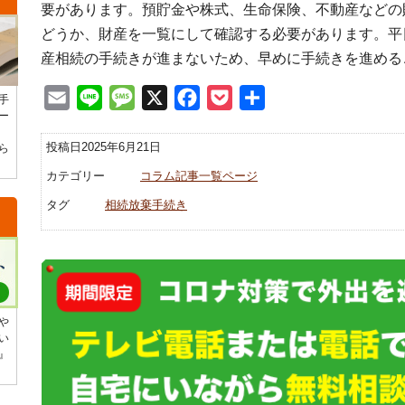
要があります。預貯金や株式、生命保険、不動産などの
どうか、財産を一覧にして確認する必要があります。平
産相続の手続きが進まないため、早めに手続きを進める
Email
Line
Message
X
Facebook
Pocket
共
手
ー
有
投稿日2025年6月21日
ら
カテゴリー
コラム記事一覧ページ
タグ
相続放棄手続き
や
い
』